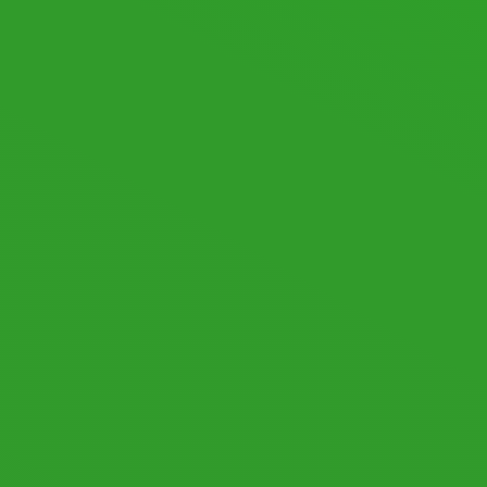
Hashtags: #88i #88icomse #dangnhap88i
#dangky88i #trangchu88i #casino88i
Member Activity
0
Topics Started
0
Replies Created
0
Likes Received
LOGIN WITH YOUR SOCIAL ACCOUNT
I READ AND AGREE TO THE
TERMS AND CONDITIONS
OF
SPACEDESK.NET AND AGREE TO MY PERSONAL DATA BEING STORED AND
USED AS DECLARED IN THE
PRIVACY POLICY
.