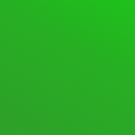
PROFILE: CO88FUN
CO88FUN
USER
Profile
Post History
Website:
https://co88.fun/
Member Since:
07/12/2025
Biographical Info:
CO88 theo đuổi chiến lược phát triển bền
vững thông qua việc liên tục nâng cấp hệ