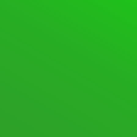
PROFILE: NHÀ CÁI
DABET
NHÀ CÁI DABET
USER
Profile
Post History
First Name:
Nhà cái
Website:
https://dabet.video/
Member Since: