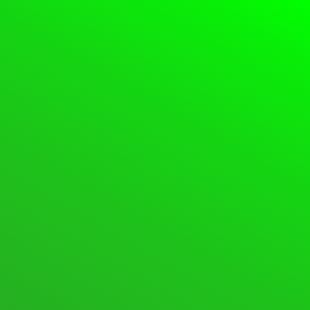
EN
Forum
Login
Register