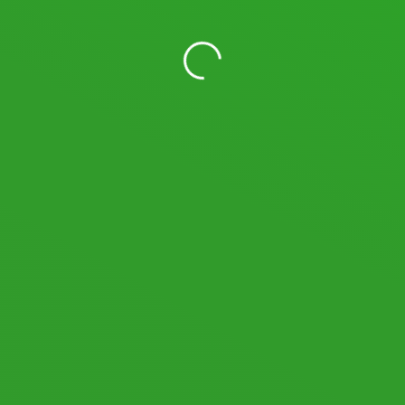
0
0
es Created
Likes Received