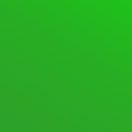
LOGIN WITH YOUR SOCIAL
ACCOUNT
I READ AND AGREE TO THE
TERMS
AND CONDITIONS
OF SPACEDESK.NET
AND AGREE TO MY PERSONAL DATA BEING
STORED AND USED AS DECLARED IN THE
PRIVACY POLICY
.
ều mẹo
nh, Việt
cái 5