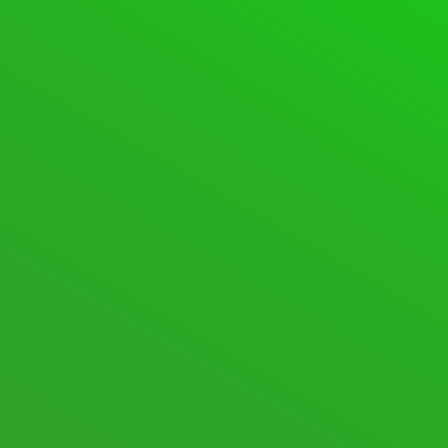
PROFILE:
KEONHACAI55FUTBOL
KEONHACAI55FUTBOL
USER
Profile
Post History
Website:
https://keonhacai55.futbol/
Member Since:
14/03/2026
Biographical Info: