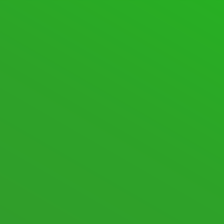
lgosage.io/
026
cái được xem như thước đo phản ánh sự chênh lệch giữa hai đội trong 
 chấp cao hay thấp đều thể hiện đánh giá của giới chuyên môn về sức
 và lợi thế sân bãi của từng bên.
https://algosage.io/
e
*************
@
***
il.com
: 0973174777
: 271 Đ. Nguyễn Văn Tạo, Hiệp Phước, Nhà Bè, Thành phố Hồ Chí Mi
: #keonhacai #algosageio #keo_nha_cai #keonhacai5 #kèo_nhà_cái 5