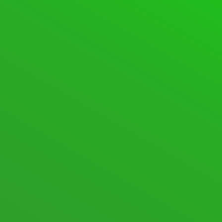
Support Forum
Profile: tylekeonhacai88io
PROFILE: TYLE
TYL