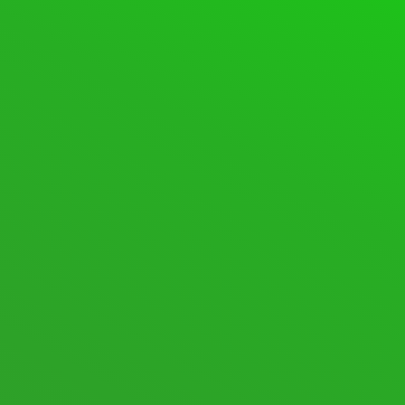
PROFILE:
OPEN88COUK
OPEN88COUK
USER
Profile
Post History
Website:
https://open88.co.uk/
Member Since:
07/03/2026
Biographical Info: