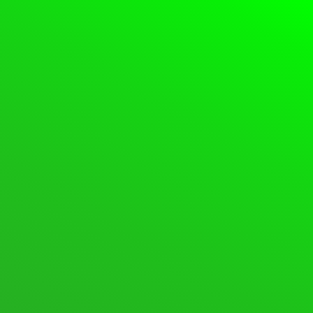
Please
Login
or
Register
to create posts and topics.
Forum
Login
Register
Support Forum
Profile: open88couk