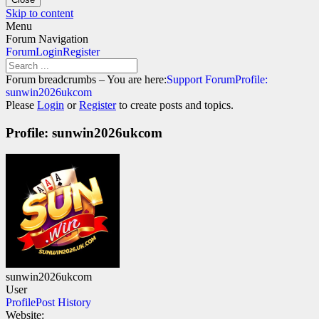
Skip to content
Menu
Forum Navigation
Forum
Login
Register
Forum breadcrumbs – You are here:
Support Forum
Profile:
sunwin2026ukcom
Please
Login
or
Register
to create posts and topics.
Profile: sunwin2026ukcom
sunwin2026ukcom
User
Profile
Post History
Website: