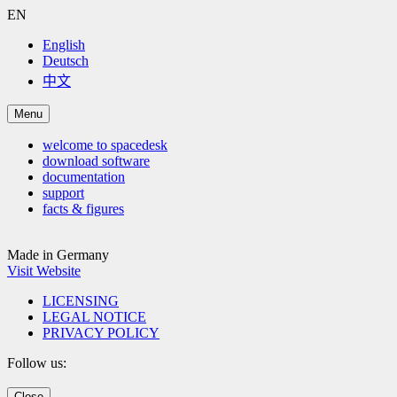
EN
English
Deutsch
中文
Menu
welcome to spacedesk
download software
documentation
support
facts & figures
Made in Germany
Visit Website
LICENSING
LEGAL NOTICE
PRIVACY POLICY
Follow us:
Close