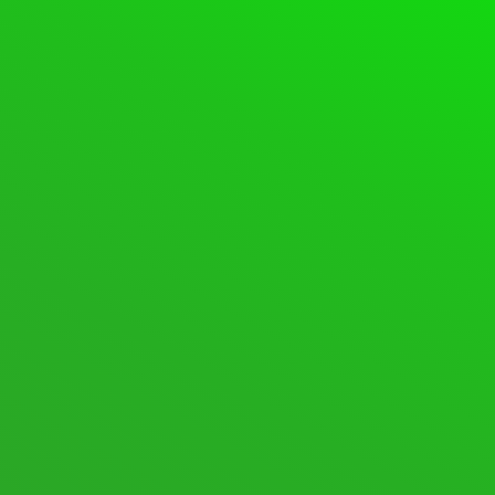
Please
Login
or
Register
to create posts and topics.
i Trí Khó Cưỡng Cho Cược Thủ 2026
– ĐIỂM ĐẾN GIẢI TRÍ KHÓ 
2026