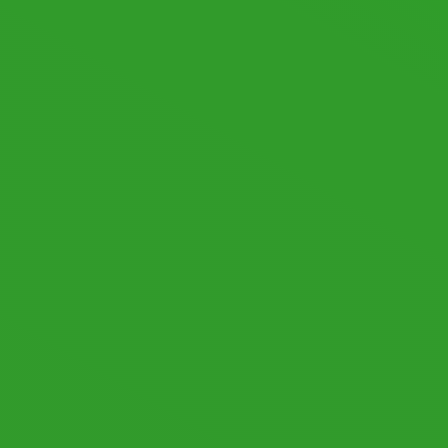
Email:
g
Hotline
Hastag:
Member Activity
0
Topics Started
Repli