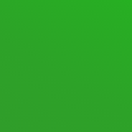
 – ĐIỂM ĐẾN GIẢI TRÍ KHÓ CƯỠNG CH
2026
homebank247.com/
026
cánh cửa mở ra thế giới cá cược chuyên nghiệp, nơi người mới lẫn tay 
tìm thấy niềm vui nhờ hệ thống tính năng thông minh và dịch vụ hỗ tr
nhiều lớp cùng chính sách minh bạch giúp bạn chỉ việc tập trung tận 
 bóng, từng ván bài đầy kịch tính.
 https://homebank247.com/
 47 Đ. Tân Thới Nhất 1, Tân Thới Nhất, Quận 12, Thành phố Hồ Chí 
m