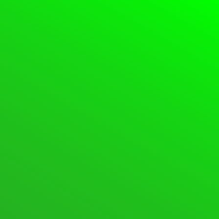
EN
CƯỠNG
Forum
Login
Register