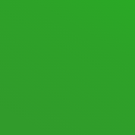
o88
MENU